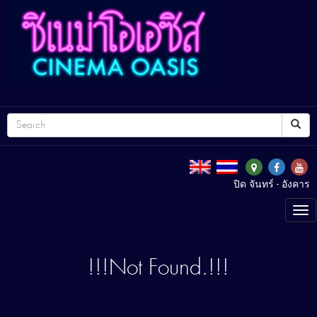
ปิด จันทร์ - อังคาร
Tog
nav
!!!Not Found.!!!