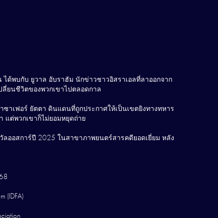
ุมชน ได้พบกับ ยูวาล อับราฮัม นักข่าวชาวอิสราเอลที่ลาออกจาก
ที่เปลี่ยนชีวิตของพวกเขาไปตลอดกาล
นมาซาเฟอร์ ยัตตา ดินแดนที่ถูกประกาศให้เป็นเขตยิงทางทหาร
า แต่พวกเขาก็ไม่ยอมหยุดถ่าย
งรางวัลออสการ์ปี 2025 ในสาขาภาพยนตร์สารคดียอดเยี่ยม หลัง
568
m (IDFA)
ciation