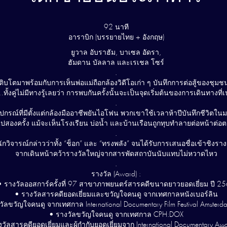
92 นาที
อาราบิก (บรรยายไทย + อังกฤษ)
ยูวาล อับราฮัม, บาเซล อัดรา,
ฮัมดาน บัลลาล และเรเชล โซร์
.
ที่เติบโตมาพร้อมกับการเห็นพ่อแม่ถือกล้องวิดีโอเก่า ๆ บันทึกการต่อสู้ของช
้งคู่ไม่มีทางรู้เลยว่า การพบกันครั้งนั้นจะเป็นจุดเริ่มต้นของการเดินทาง
.
ปกรณ์ที่มีตั้งแต่กล้องมืออาชีพยันไอโฟน พวกเขาใช้เวลาห้าปีบันทึกชีวิตใ
ปสองครั้ง แม้จะเห็นโรงเรียน บ่อน้ำ และบ้านเรือนถูกทุบทำลายต่อหน้าต่อต
.
นักวิจารณ์กล่าวว่าทั้ง “ช็อก” และ “ทรงพลัง” จนได้รับการเสนอชื่อเข้าชิ
จากเดินหน้าคว้ารางวัลใหญ่จากสารพัดสถาบันนับแทบไม่หวาดไหว
.
รางวัล (Award) :
• รางวัลออสการ์ครั้งที่ 97 สาขาภาพยนตร์สารคดีขนาดยาวยอดเยี่ยม ปี 2
• รางวัลสารคดียอดเยี่ยมและขวัญใจคนดู จากเทศกาลหนังเบอร์ลิน
วัลขวัญใจคนดู จากเทศกาล International Documentary Film Festival Amsterda
• รางวัลขวัญใจคนดู จากเทศกาล CPH:DOX
วัลสารคดียอดเยี่ยมและผู้กำกับยอดเยี่ยมจาก International Documentary Asso