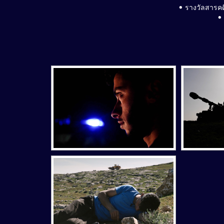
• รางวัลสารคด
• 