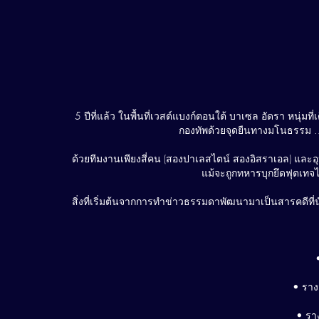
5 ปีที่แล้ว ในพื้นที่เวสต์แบงก์ตอนใต้ บาเซล อัดรา หนุ่ม
กองทัพด้วยจุดยืนทางมโนธรรม …ทั
ด้วยทีมงานเพียงสี่คน (สองปาเลสไตน์ สองอิสราเอล) และอุ
แม้จะถูกทหารบุกยึดฟุตเทจไ
สิ่งที่เริ่มต้นจากการทำข่าวธรรมดาพัฒนามาเป็นสารคดีที่
• ราง
• ราง