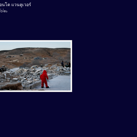
รอนโต แวนคูเวอร์
bles